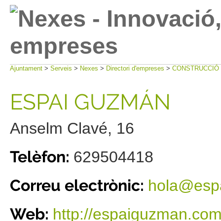
Ajuntament
>
Serveis
>
Nexes
>
Directori d'empreses
>
CONSTRUCCIÓ 
ESPAI GUZMÁN
Anselm Clavé, 16
Telèfon:
629504418
Correu electrònic:
hola
@esp
Web:
http://espaiguzman.co