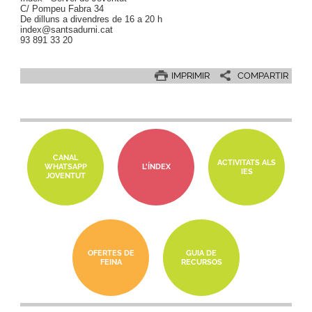
C/ Pompeu Fabra 34
De dilluns a divendres de 16 a 20 h
index@santsadurni.cat
93 891 33 20
IMPRIMIR
COMPARTIR
CANAL
ACTIVITATS ALS
WHATSAPP
L'ÍNDEX
IES
JOVENTUT
OFERTES DE
GUIA DE
FEINA
RECURSOS