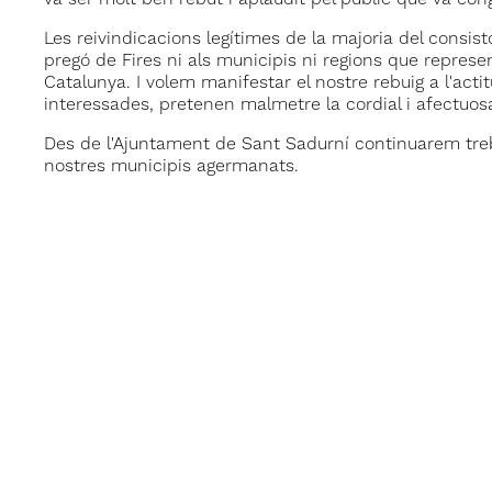
va ser molt ben rebut i aplaudit pel públic que va con
Les reivindicacions legítimes de la majoria del consis
pregó de Fires ni als municipis ni regions que represen
Catalunya. I volem manifestar el nostre rebuig a l'acti
interessades, pretenen malmetre la cordial i afectuos
Des de l'Ajuntament de Sant Sadurní continuarem treba
nostres municipis agermanats.