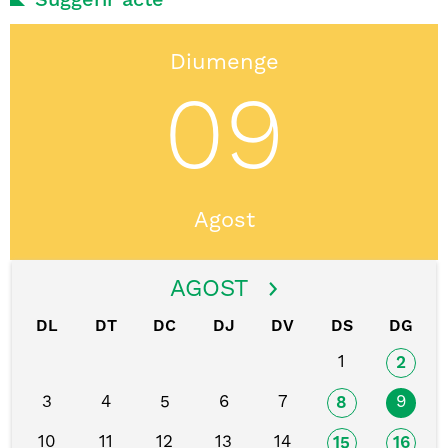
Suggerir acte
Diumenge
09
Agost
AGOST
DL
DT
DC
DJ
DV
DS
DG
1
2
3
4
5
6
7
9
8
10
11
12
13
14
15
16