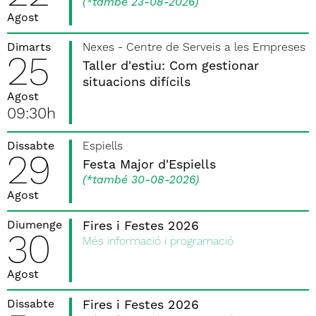
(
*també 23-08-2026
)
Agost
Dimarts
Nexes - Centre de Serveis a les Empreses
25
Taller d'estiu: Com gestionar
situacions difícils
Agost
09:30h
Dissabte
Espiells
29
Festa Major d'Espiells
(
*també 30-08-2026
)
Agost
Diumenge
Fires i Festes 2026
30
Més informació i programació
Agost
Dissabte
Fires i Festes 2026