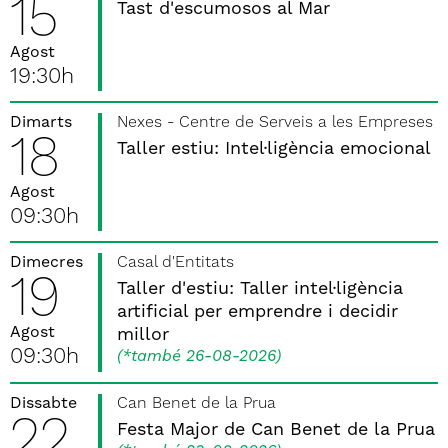
15
Tast d'escumosos al Mar
Agost
19:30h
Dimarts
Nexes - Centre de Serveis a les Empreses
18
Taller estiu: Intel·ligència emocional
Agost
09:30h
Dimecres
Casal d'Entitats
19
Taller d'estiu: Taller intel·ligència
artificial per emprendre i decidir
Agost
millor
09:30h
(
*també 26-08-2026
)
Dissabte
Can Benet de la Prua
22
Festa Major de Can Benet de la Prua