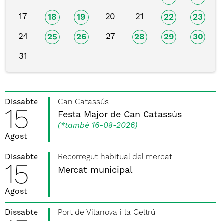
17
20
21
18
19
22
23
24
27
25
26
28
29
30
31
Dissabte
Can Catassús
15
Festa Major de Can Catassús
(
*també 16-08-2026
)
Agost
Dissabte
Recorregut habitual del mercat
15
Mercat municipal
Agost
Dissabte
Port de Vilanova i la Geltrú