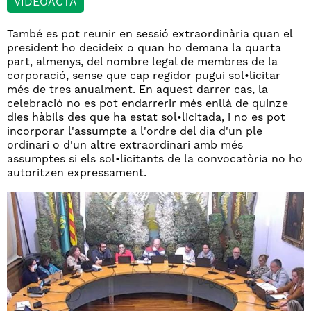
VIDEOACTA
També es pot reunir en sessió extraordinària quan el
president ho decideix o quan ho demana la quarta
part, almenys, del nombre legal de membres de la
corporació, sense que cap regidor pugui sol•licitar
més de tres anualment. En aquest darrer cas, la
celebració no es pot endarrerir més enllà de quinze
dies hàbils des que ha estat sol•licitada, i no es pot
incorporar l'assumpte a l'ordre del dia d'un ple
ordinari o d'un altre extraordinari amb més
assumptes si els sol•licitants de la convocatòria no ho
autoritzen expressament.