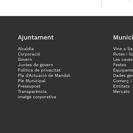
Ajuntament
Munici
Alcaldia
Vine a Sa
Corporació
Rutes i ll
Govern
Les caves
Juntes de govern
Festes
Política de privacitat
Equipame
Pla d'Actuació de Mandat
Dades gen
Ple Municipal
Comerç i
Pressupost
Entitats
Transparència
Mercats
imatge corporativa