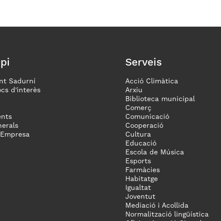
pi
Serveis
nt Sadurní
Acció Climàtica
ocs d'interès
Arxiu
Biblioteca municipal
Comerç
nts
Comunicació
erals
Cooperació
 Empresa
Cultura
Educació
Escola de Música
Esports
Farmàcies
Habitatge
Igualtat
Joventut
Mediació i Acollida
Normalització lingüística