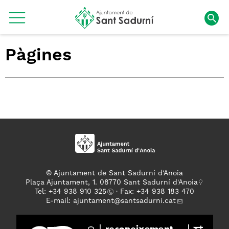
Pàgines
© Ajuntament de Sant Sadurní d'Anoia
Plaça Ajuntament, 1. 08770 Sant Sadurní d'Anoia
Tel: +
34 938 910 325
· Fax: +34 938 183 470
E-mail:
ajuntament
@santsadurni.cat