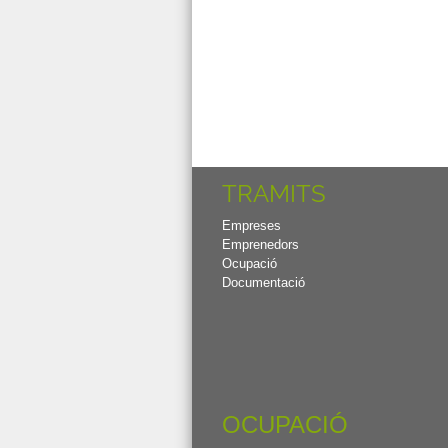
TRAMITS
Empreses
Emprenedors
Ocupació
Documentació
OCUPACIÓ