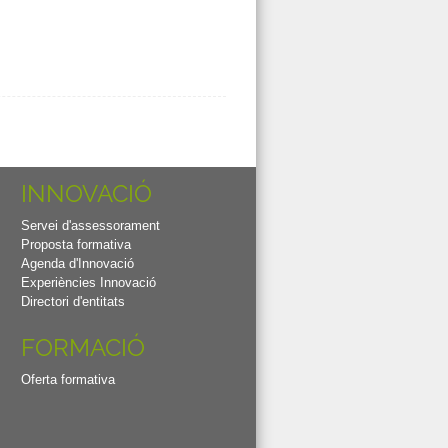
INNOVACIÓ
Servei d'assessorament
Proposta formativa
Agenda d'Innovació
Experiències Innovació
Directori d'entitats
FORMACIÓ
Oferta formativa