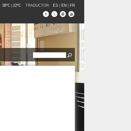
38ºC
|
22ºC
TRADUCTOR:
ES
|
EN
|
FR