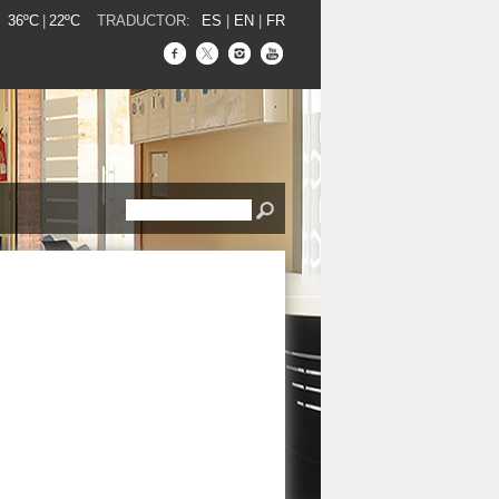
36ºC
|
22ºC
TRADUCTOR:
ES
|
EN
|
FR