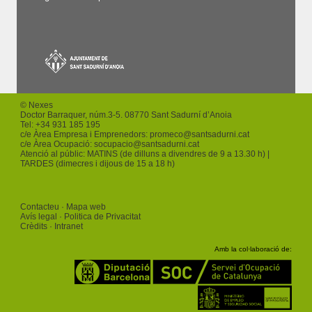
© Nexes
Doctor Barraquer, núm.3-5. 08770 Sant Sadurní d’Anoia
Tel: +
34 931 185 195
c/e Àrea Empresa i Emprenedors:
promeco
@santsadurni.cat
c/e Àrea Ocupació:
socupacio
@santsadurni.cat
Atenció al públic: MATINS (de dilluns a divendres de 9 a 13.30 h) |
TARDES (dimecres i dijous de 15 a 18 h)
Contacteu
Mapa web
Avís legal
Politica de Privacitat
Crèdits
Intranet
Amb la col·laboració de: