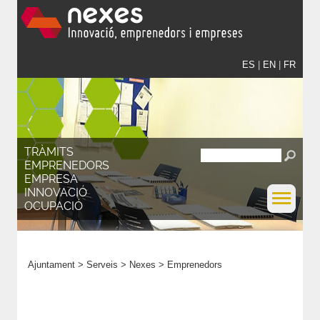
ES
|
EN
|
FR
TRÀMITS
EMPRENEDORS
EMPRESA
INNOVACIÓ
OCUPACIÓ
Ajuntament
>
Serveis
>
Nexes
>
Emprenedors