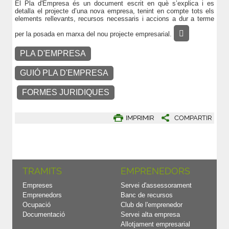
El Pla d'Empresa és un document escrit en què s’explica i es
detalla el projecte d’una nova empresa, tenint en compte tots els
elements rellevants, recursos necessaris i accions a dur a terme
􀂃
per la posada en marxa del nou projecte empresarial.
PLA D'EMPRESA
GUIÓ PLA D'EMPRESA
FORMES JURIDIQUES
IMPRIMIR
COMPARTIR
TRAMITS
EMPRENEDORS
Empreses
Servei d'assessorament
Emprenedors
Banc de recursos
Ocupació
Club de l'emprenedor
Documentació
Servei alta empresa
Allotjament empresarial