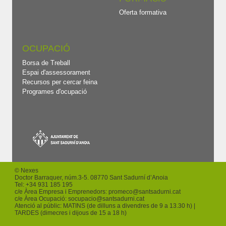
Oferta formativa
OCUPACIÓ
Borsa de Treball
Espai d'assessorament
Recursos per cercar feina
Programes d'ocupació
© Nexes
Doctor Barraquer, núm.3-5. 08770 Sant Sadurní d’Anoia
Tel: +
34 931 185 195
c/e Àrea Empresa i Emprenedors:
promeco
@santsadurni.cat
c/e Àrea Ocupació:
socupacio
@santsadurni.cat
Atenció al públic: MATINS (de dilluns a divendres de 9 a 13.30 h) |
TARDES (dimecres i dijous de 15 a 18 h)