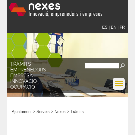
ES
|
EN
|
FR
TRÀMITS
EMPRENEDORS
EMPRESA
INNOVACIÓ
OCUPACIÓ
Ajuntament
>
Serveis
>
Nexes
>
Tràmits