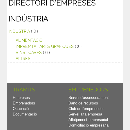
DIRECTORI D'EMPRESES
INDÚSTRIA
INDÚSTRIA
( 8 )
ALIMENTACIÓ
IMPREMTA I ARTS GRÀFIQUES
( 2 )
VINS I CAVES
( 6 )
ALTRES
TRAMITS
EMPRENEDORS
Empreses
Servei d'assessorament
Emprenedors
Banc de recursos
Ocupació
Club de l'emprenedor
Documentació
Servei alta empresa
Allotjament empresarial
Domiciliació empresarial