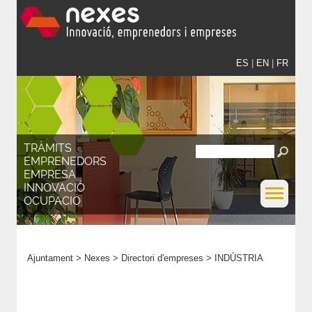
ES
|
EN
|
FR
TRÀMITS
EMPRENEDORS
EMPRESA
INNOVACIÓ
OCUPACIÓ
Ajuntament
>
Nexes
>
Directori d'empreses
>
INDÚSTRIA