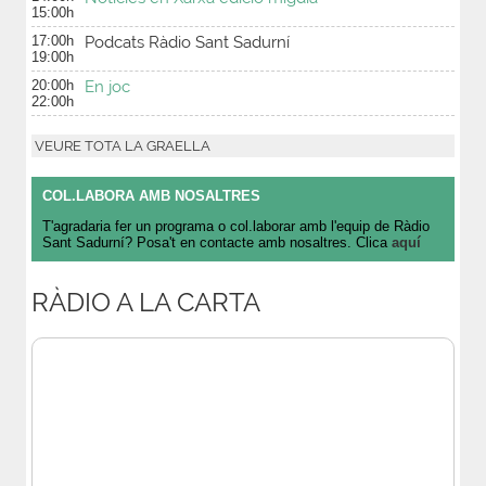
15:00h
17:00h
Podcats Ràdio Sant Sadurní
19:00h
20:00h
En joc
22:00h
VEURE TOTA LA GRAELLA
COL.LABORA AMB NOSALTRES
T'agradaria fer un programa o col.laborar amb l'equip de Ràdio
Sant Sadurní? Posa't en contacte amb nosaltres. Clica
aquí
RÀDIO A LA CARTA