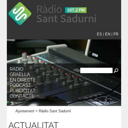
ES
|
EN
|
FR
RÀDIO
GRAELLA
EN DIRECTE
PODCAST
PUBLICITAT
CONTACTE
Ajuntament
>
Ràdio Sant Sadurní
ACTUALITAT