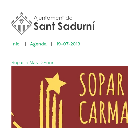
Inici
|
Agenda
|
19-07-2019
Sopar a Mas D'Enric