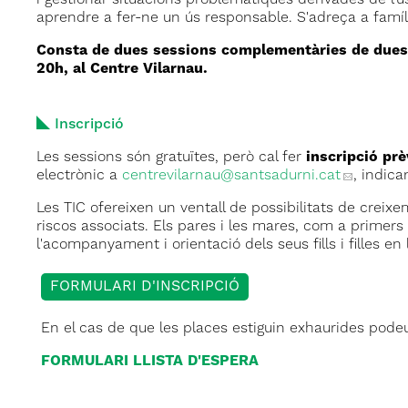
i gestionar situacions problemàtiques derivades de l’
aprendre a fer-ne un ús responsable. S'adreça a famíl
Consta de dues sessions complementàries de dues h
20h, al Centre Vilarnau.
Inscripció
Les sessions són gratuïtes, però cal fer
inscripció prè
electrònic a
centrevilarnau
@santsadurni.cat
, indica
Les TIC ofereixen un ventall de possibilitats de creixem
riscos associats. Els pares i les mares, com a primer
l'acompanyament i orientació dels seus fills i filles e
FORMULARI D'INSCRIPCIÓ
En el cas de que les places estiguin exhaurides podeu 
FORMULARI LLISTA D'ESPERA