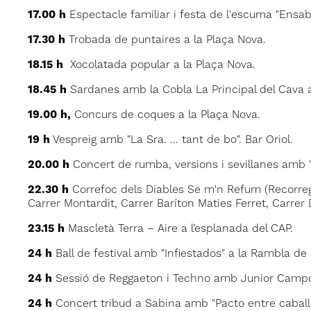
17.00 h
Espectacle familiar i festa de l'escuma "Ensab
17.30 h
Trobada de puntaires a la Plaça Nova.
18.15 h
Xocolatada popular a la Plaça Nova.
18.45 h
Sardanes amb la Cobla La Principal del Cava a
19.00 h,
Concurs de coques a la Plaça Nova.
19 h
Vespreig amb "La Sra. ... tant de bo". Bar Oriol.
20.00 h
Concert de rumba, versions i sevillanes amb "
22.30 h
Correfoc dels Diables Se m'n Refum (Recorregut
Carrer Montardit, Carrer Baríton Maties Ferret, Carrer D
23.15 h
Mascletà Terra – Aire a l’esplanada del CAP.
24 h
Ball de festival amb "Infiestados" a la Rambla de 
24 h
Sessió de Reggaeton i Techno amb Junior Campos
24 h
Concert tribud a Sabina amb "Pacto entre caballer