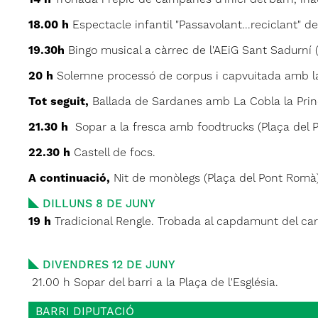
14 h
Tronada i repic de campanes d'inici del barri, inau
18.00 h
Espectacle infantil "Passavolant...reciclant" de
19.30h
Bingo musical a càrrec de l'AEiG Sant Sadurní
20 h
Solemne processó de corpus i capvuitada amb la C
Tot seguit,
Ballada de Sardanes amb La Cobla la Princi
21.30 h
Sopar a la fresca amb foodtrucks (Plaça del
22.30 h
Castell de focs.
A continuació,
Nit de monòlegs (Plaça del Pont Romà
DILLUNS 8 DE JUNY
19 h
Tradicional Rengle. Trobada al capdamunt del car
DIVENDRES 12 DE JUNY
21.00 h Sopar del barri a la Plaça de l'Església.
BARRI DIPUTACIÓ