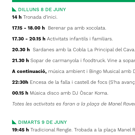
DILLUNS 8 DE JUNY
14 h
Tronada d’inici.
17.15 - 18.00 h
Berenar pa amb xocolata.
17.30 - 20.15 h
Activitats infantils i familiars.
20.30 h
Sardanes amb la Cobla La Principal del Cava
21.30 h
Sopar de carmanyola i foodtruck. Vine a sopar
A continuació,
música ambient i Bingo Musical amb 
22:30h
Encesa de la falla i castell de focs (S'ha avança
00.15 h
Música disco amb DJ Òscar Koma.
Totes les activitats es faran a la plaça de Manel Rave
DIMARTS 9 DE JUNY
19:45 h
Tradicional Rengle. Trobada a la plaça Manel 