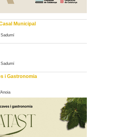
l Casal Municipal
 Sadurní
 Sadurní
s i Gastronomia
'Anoia