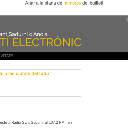
Anar a la plana de
números
del butlletí
IVITATS
s a les ciutats del futur"
recte a Ràdio Sant Sadurní al 107.2 FM i en