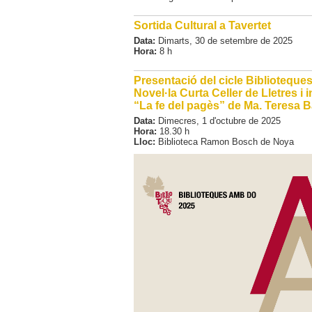
Sortida Cultural a Tavertet
Data:
Dimarts,
30
de
setembre
de
2025
Hora:
8 h
Presentació del cicle Biblioteque
Novel·la Curta Celler de Lletres i
“La fe del pagès” de Ma. Teresa B
Data:
Dimecres,
1
d'
octubre
de
2025
Hora:
18.30 h
Lloc:
Biblioteca Ramon Bosch de Noya