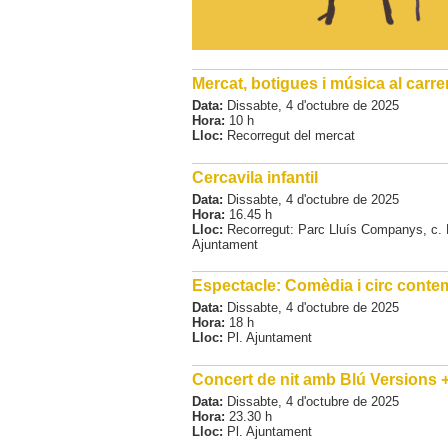
Mercat, botigues i música al carre
Data:
Dissabte,
4
d'
octubre
de
2025
Hora:
10 h
Lloc:
Recorregut del mercat
Cercavila infantil
Data:
Dissabte,
4
d'
octubre
de
2025
Hora:
16.45 h
Lloc:
Recorregut: Parc Lluís Companys, c. Ba
Ajuntament
Espectacle: Comèdia i circ cont
Data:
Dissabte,
4
d'
octubre
de
2025
Hora:
18 h
Lloc:
Pl. Ajuntament
Concert de nit amb Blú Versions
Data:
Dissabte,
4
d'
octubre
de
2025
Hora:
23.30 h
Lloc:
Pl. Ajuntament