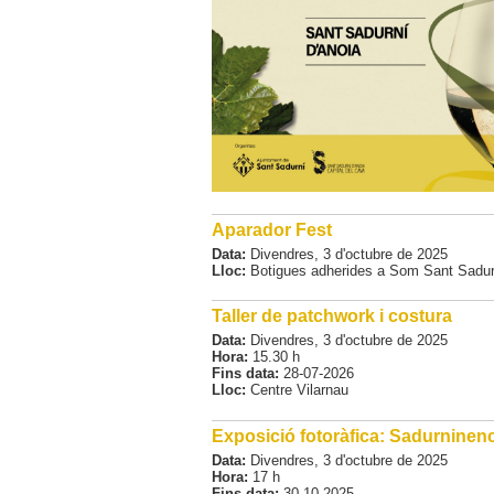
Aparador Fest
Data:
Divendres,
3
d'
octubre
de
2025
Lloc:
Botigues adherides a Som Sant Sadur
Taller de patchwork i costura
Data:
Divendres,
3
d'
octubre
de
2025
Hora:
15.30 h
Fins data:
28-07-2026
Lloc:
Centre Vilarnau
Exposició fotoràfica: Sadurninencs:
Data:
Divendres,
3
d'
octubre
de
2025
Hora:
17 h
Fins data:
30-10-2025