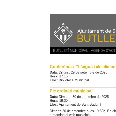
BUTLLETÍ MUNICIPAL - AGENDA D'ACT
Conferència: "L'aigua i els aliment
Data:
Dilluns,
29
de
setembre
de
2025
Hora:
17.15 h
Lloc:
Biblioteca Municipal
Ple ordinari municipal
Data:
Dimarts,
30
de
setembre
de
2025
Hora:
19.30 h
Lloc:
Ajuntament de Sant Sadurní
Dimarts 30 de setembre a les 19:30h. En di
streaming al web municipal