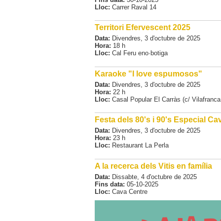
Lloc:
Carrer Raval 14
Territori Efervescent 2025
Data:
Divendres,
3
d'
octubre
de
2025
Hora:
18 h
Lloc:
Cal Feru eno·botiga
Karaoke "I love espumosos"
Data:
Divendres,
3
d'
octubre
de
2025
Hora:
22 h
Lloc:
Casal Popular El Carràs (c/ Vilafranca
Festa dels 80's i 90's Especial Ca
Data:
Divendres,
3
d'
octubre
de
2025
Hora:
23 h
Lloc:
Restaurant La Perla
A la recerca dels Vitis en família
Data:
Dissabte,
4
d'
octubre
de
2025
Fins data:
05-10-2025
Lloc:
Cava Centre