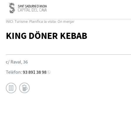
INICI
:
Turisme
:
Planifica la visita
:
On menjar
KING DÖNER KEBAB
c/ Raval, 36
Telèfon:
93 891 38 98