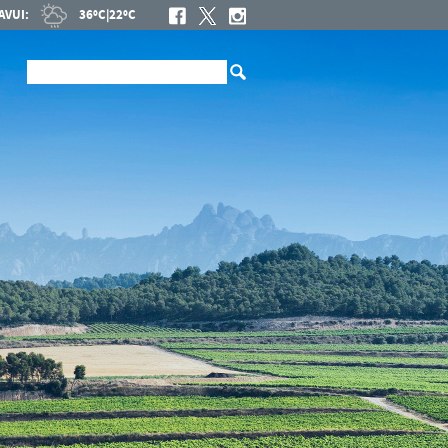
AVUI:
36ºC
|
22ºC