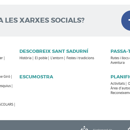
A LES XARXES SOCIALS?
DESCOBREIX SANT SADURNÍ
PASSA-
er
Història
El poble
L'entorn
Festes i tradicions
Rutes i llocs
Aventura
ESCUMOSTRA
PLANIFI
e Giró
Activitats
O
esquius
Àrea d'auto
Reconeixemen
ESCOLARS