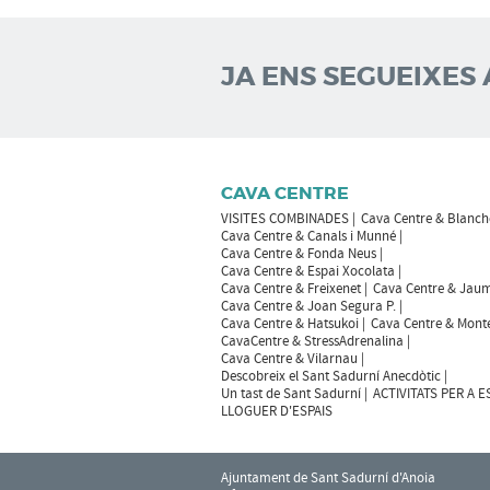
JA ENS SEGUEIXES 
CAVA CENTRE
VISITES COMBINADES
Cava Centre & Blanch
Cava Centre & Canals i Munné
Cava Centre & Fonda Neus
Cava Centre & Espai Xocolata
Cava Centre & Freixenet
Cava Centre & Jaum
Cava Centre & Joan Segura P.
Cava Centre & Hatsukoi
Cava Centre & Mont
CavaCentre & StressAdrenalina
Cava Centre & Vilarnau
Descobreix el Sant Sadurní Anecdòtic
Un tast de Sant Sadurní
ACTIVITATS PER A 
LLOGUER D'ESPAIS
Ajuntament de Sant Sadurní d'Anoia