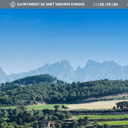
|
|
|
CA
ES
FR
EN