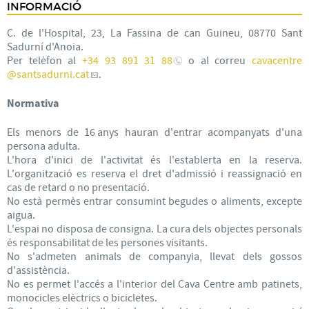
INFORMACIÓ
C. de l'Hospital, 23, La Fassina de can Guineu, 08770 Sant
Sadurní d'Anoia.
Per telèfon al
+34 93 891 31 88
o al correu
cavacentre
@santsadurni.cat
.
Normativa
Els menors de 16 anys hauran d'entrar acompanyats d'una
persona adulta.
L'hora d'inici de l'activitat és l'establerta en la reserva.
L'organització es reserva el dret d'admissió i reassignació en
cas de retard o no presentació.
No està permès entrar consumint begudes o aliments, excepte
aigua.
L'espai no disposa de consigna. La cura dels objectes personals
és responsabilitat de les persones visitants.
No s'admeten animals de companyia, llevat dels gossos
d'assistència.
No es permet l'accés a l'interior del Cava Centre amb patinets,
monocicles elèctrics o bicicletes.