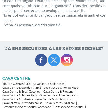
Queda restringida l'entrada amb objectes voluminosos, així
com qualsevol objecte que l'organització consideri perillós o
molest per al correcte desenvolupament de la visita.
No es pot entrar amb banyador, sense samarreta ni amb el cos
mullat.
L'espai es reserva el dret d'admissió.
JA ENS SEGUEIXES A LES XARXES SOCIALS?
CAVA CENTRE
VISITES COMBINADES
Cava Centre & Blancher
Cava Centre & Canals i Munné
Cava Centre & Fonda Neus
Cava Centre & Espai Xocolata
Cava Centre & Freixenet
Cava Centre & Jaume Giró
Cava Centre & Joan Segura P.
Cava Centre & Hatsukoi
Cava Centre & Montesquius
CavaCentre & StressAdrenalina
Cava Centre & Vilarnau
Descobreix el Sant Sadurní Anecdòtic
Un tast de Sant Sadurní