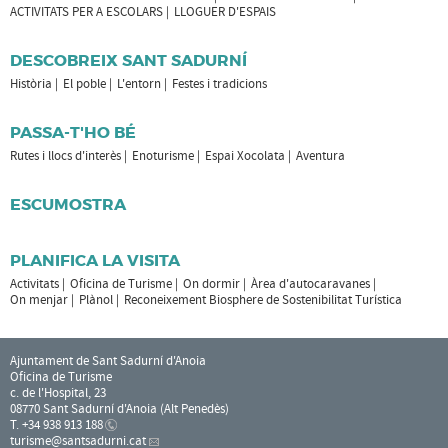
ACTIVITATS PER A ESCOLARS
LLOGUER D'ESPAIS
DESCOBREIX SANT SADURNÍ
Història
El poble
L'entorn
Festes i tradicions
PASSA-T'HO BÉ
Rutes i llocs d'interès
Enoturisme
Espai Xocolata
Aventura
ESCUMOSTRA
PLANIFICA LA VISITA
Activitats
Oficina de Turisme
On dormir
Àrea d'autocaravanes
On menjar
Plànol
Reconeixement Biosphere de Sostenibilitat Turística
Ajuntament de Sant Sadurní d'Anoia
Oficina de Turisme
c. de l'Hospital, 23
08770 Sant Sadurní d'Anoia (Alt Penedès)
T. +34 938 913 188
turisme
@santsadurni.cat