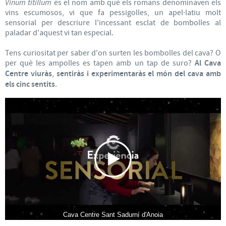
Vinum titillum
és el nom amb què els romans denominaven els
vins escumosos, vi que fa pessigolles, un apel·latiu molt
sensorial per descriure l'incessant esclat de bombolles al
paladar d'aquest vi tan especial.
Tens curiositat per saber d'on surten les bombolles del cava? O
per què les ampolles es tapen amb un tap de suro?
Al Cava
Centre viuràs
,
sentiràs i experimentaràs el món del cava amb
els cinc sentits
.
Cava Centre Sant Sadurní d'Anoia