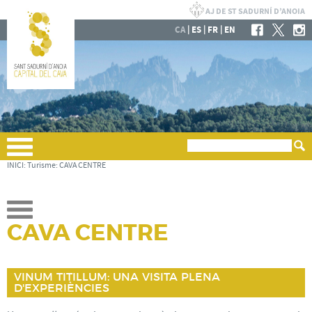
|
|
|
CA
ES
FR
EN
INICI
:
Turisme
:
CAVA CENTRE
CAVA CENTRE
VINUM TITILLUM: UNA VISITA PLENA
D'EXPERIÈNCIES