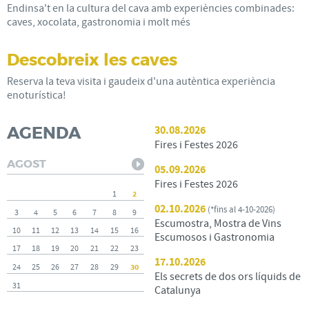
Endinsa't en la cultura del cava amb experiències combinades:
caves, xocolata, gastronomia i molt més
Descobreix les caves
Reserva la teva visita i gaudeix d'una autèntica experiència
enoturística!
AGENDA
30.08.2026
Fires i Festes 2026
AGOST
05.09.2026
Fires i Festes 2026
2
1
02.10.2026
(
*fins al 4-10-2026
)
3
4
5
6
7
8
9
Escumostra, Mostra de Vins
10
11
12
13
14
15
16
Escumosos i Gastronomia
17
18
19
20
21
22
23
17.10.2026
30
24
25
26
27
28
29
Els secrets de dos ors líquids de
31
Catalunya