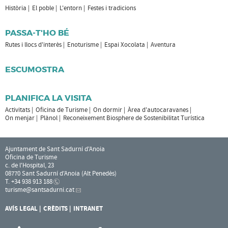
Història
El poble
L'entorn
Festes i tradicions
PASSA-T'HO BÉ
Rutes i llocs d'interès
Enoturisme
Espai Xocolata
Aventura
ESCUMOSTRA
PLANIFICA LA VISITA
Activitats
Oficina de Turisme
On dormir
Àrea d'autocaravanes
On menjar
Plànol
Reconeixement Biosphere de Sostenibilitat Turística
Ajuntament de Sant Sadurní d'Anoia
Oficina de Turisme
c. de l'Hospital, 23
08770 Sant Sadurní d'Anoia (Alt Penedès)
T. +34 938 913 188
turisme
@santsadurni.cat
AVÍS LEGAL
CRÈDITS
INTRANET