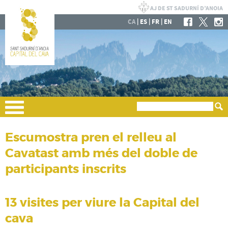
|
|
|
CA
ES
FR
EN
Escumostra pren el relleu al
Cavatast amb més del doble de
participants inscrits
13 visites per viure la Capital del
cava