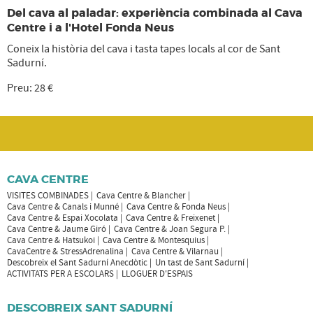
Del cava al paladar: experiència combinada al Cava
Centre i a l'Hotel Fonda Neus
Coneix la història del cava i tasta tapes locals al cor de Sant
Sadurní.
Preu: 28 €
CAVA CENTRE
VISITES COMBINADES
Cava Centre & Blancher
Cava Centre & Canals i Munné
Cava Centre & Fonda Neus
Cava Centre & Espai Xocolata
Cava Centre & Freixenet
Cava Centre & Jaume Giró
Cava Centre & Joan Segura P.
Cava Centre & Hatsukoi
Cava Centre & Montesquius
CavaCentre & StressAdrenalina
Cava Centre & Vilarnau
Descobreix el Sant Sadurní Anecdòtic
Un tast de Sant Sadurní
ACTIVITATS PER A ESCOLARS
LLOGUER D'ESPAIS
DESCOBREIX SANT SADURNÍ