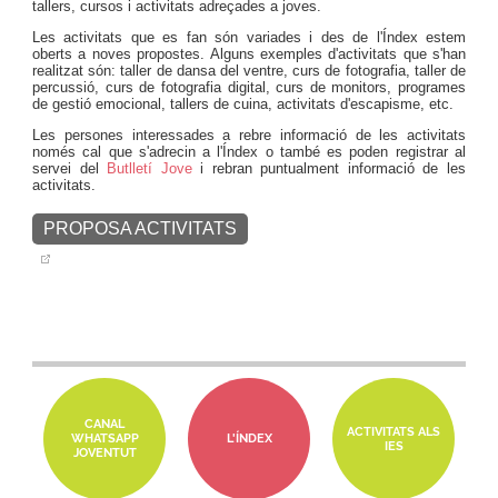
tallers, cursos i activitats adreçades a joves.
Les activitats que es fan són variades i des de l'Índex estem
oberts a noves propostes. Alguns exemples d'activitats que s'han
realitzat són: taller de dansa del ventre, curs de fotografia, taller de
percussió, curs de fotografia digital, curs de monitors, programes
de gestió emocional, tallers de cuina, activitats d'escapisme, etc.
Les persones interessades a rebre informació de les activitats
només cal que s'adrecin a l'Índex o també es poden registrar al
servei del
Butlletí Jove
i rebran puntualment informació de les
activitats.
PROPOSA ACTIVITATS
CANAL
ACTIVITATS ALS
WHATSAPP
L'ÍNDEX
IES
JOVENTUT