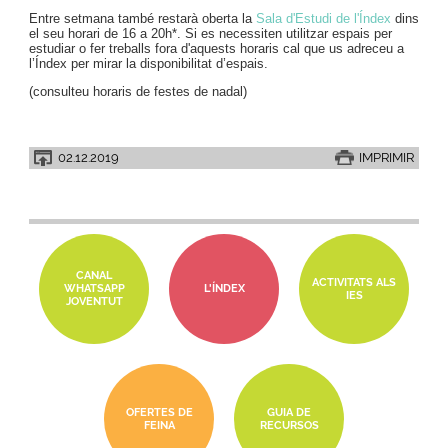
Entre setmana també restarà oberta la
Sala d'Estudi de l'Índex
dins
el seu horari de 16 a 20h*. Si es necessiten utilitzar espais per
estudiar o fer treballs fora d'aquests horaris cal que us adreceu a
l’Índex per mirar la disponibilitat d’espais.
(consulteu horaris de festes de nadal)
02.12.2019
IMPRIMIR
CANAL
ACTIVITATS ALS
WHATSAPP
L'ÍNDEX
IES
JOVENTUT
OFERTES DE
GUIA DE
FEINA
RECURSOS