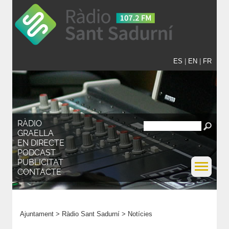
ES
|
EN
|
FR
RÀDIO
GRAELLA
EN DIRECTE
PODCAST
PUBLICITAT
CONTACTE
Ajuntament
>
Ràdio Sant Sadurní
>
Notícies