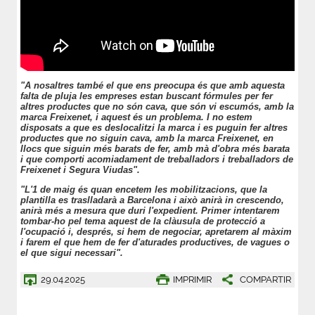
"A nosaltres també el que ens preocupa és que amb aquesta
falta de pluja les empreses estan buscant fórmules per fer
altres productes que no són cava, que són vi escumós, amb la
marca Freixenet, i aquest és un problema. I no estem
disposats a que es deslocalitzi la marca i es puguin fer altres
productes que no siguin cava, amb la marca Freixenet, en
llocs que siguin més barats de fer, amb mà d'obra més barata
i que comporti acomiadament de treballadors i treballadors de
Freixenet i Segura Viudas".
"L'1 de maig és quan encetem les mobilitzacions, que la
plantilla es traslladarà a Barcelona i això anirà in crescendo,
anirà més a mesura que duri l'expedient. Primer intentarem
tombar-ho pel tema aquest de la clàusula de protecció a
l'ocupació i, després, si hem de negociar, apretarem al màxim
i farem el que hem de fer d'aturades productives, de vagues o
el que sigui necessari".
29.04.2025
IMPRIMIR
COMPARTIR