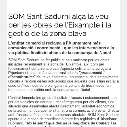
SOM Sant Sadurní alça la veu
per les obres de l'Eixample i la
gestió de la zona blava
L'entitat comercial reclama a l'Ajuntament més
comunicació i coordinació i que les intervencions a la
via pública finalitzin abans de la campanya de Nadal
SOM Sant Sadurní ha fet públic el seu malestar per les obres
iniciades recentment a la zona de l'Eixample, així com pel
funcionament de la zona blava. Aquesta setmana ha adreçat a
l'Ajuntament una instància per traslladar la
"preocupació i
disconformitat"
del teixit comercial, en especial dels establiments
ubicats a l'entorn de les actuacions que aquests dies s'han iniciat a
dues cruïlles i que es prolongaran al voltant de tres mesos, un
termini que coincidiria amb la campanya de Nadal.
L'entitat lamenta les greus dificultats d'accés i estacionament, tant
per als vehicles de càrrega i descàrrega com per als clients, una
situació que assenyalen afecta directament l'activitat econòmica
de la zona, i critica que no s'ha fet una comunicació prèvia i directa
amb l'associació ni amb els comerços afectats. SOM Sant Sadurní
apunta a la manca de coordinació entre les regidories d'Urbanisme
i Comerç.
"No té sentit que des de la Regidoria de Comerç i la