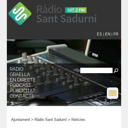
ES
|
EN
|
FR
RÀDIO
GRAELLA
EN DIRECTE
PODCAST
PUBLICITAT
CONTACTE
Ajuntament
>
Ràdio Sant Sadurní
>
Notícies