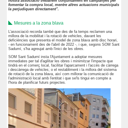
nostra associació treballem conjuntament en campanyes per
fomentar la compra local, mentre altres actuacions municipals
la perjudiquen directament".
Mesures a la zona blava
L'associació recorda també que des de fa temps reclamen una
millora de la mobilitat i la rotació de vehicles, davant les
deficiències que presenta el model de zona blava amb disc horari,
- en funcionament des de l'abril de 2022 -, i que, segons SOM Sant
Sadurní, s'ha agreujat amb l'inici de les obres.
SOM Sant Sadurní insta l'Ajuntament a adoptar mesures
immediates per tal d'agilitar les obres i minimitzar l'impacte que
tindrà en el comerç local, facilitar l'aparcament i l'accés de càrrega
i descàrrega de vehicles; o el restabliment i la millora del sistema
de rotació de la zona blava, així com millorar la comunicació de
l'administració local amb l'entitat i que se'ls tingui en compte a
l'hora de planificar futurs projectes.