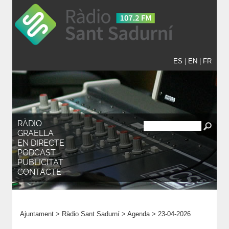
ES
|
EN
|
FR
RÀDIO
GRAELLA
EN DIRECTE
PODCAST
PUBLICITAT
CONTACTE
Ajuntament
>
Ràdio Sant Sadurní
>
Agenda
>
23-04-2026