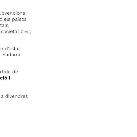
subvencions
b els països
tals,
societat civil;
n d’estar
t Sadurní
rtida de
ció i
s a divendres