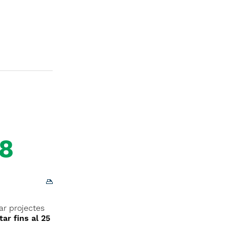
18
ar projectes
ar fins al 25