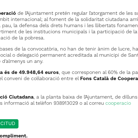
peració
de l’Ajuntament pretén regular l’atorgament de les 
bit internacional; al foment de la solidaritat ciutadana am
a pau, la defensa dels drets humans i les llibertats fonamen
ortiment de les institucions municipals i la participació de la 
icació de la pobresa.
s bases de la convocatòria, no han de tenir ànim de lucre, ha
 social o delegació permanent acreditada al municipi de San
de d’almenys un any.
a és de 49.948,64 euros
, que corresponen al 60% de la pa
el conveni de col·laboració entre el
Fons Català de Coopera
enció Ciutadana
, a la planta baixa de l’Ajuntament, de dillun
s informació al telèfon 938913029 o al correu
cooperacio
ICITUD
compliment.