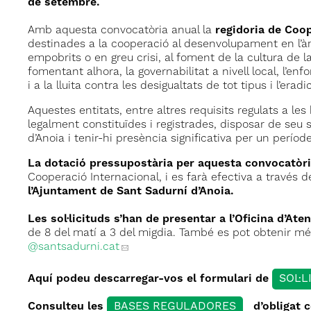
de setembre.
Amb aquesta convocatòria anual la
regidoria de Coo
destinades a la cooperació al desenvolupament en l’àm
empobrits o en greu crisi, al foment de la cultura de l
fomentant alhora, la governabilitat a nivell local, l’enf
i a la lluita contra les desigualtats de tot tipus i l’erad
Aquestes entitats, entre altres requisits regulats a le
legalment constituïdes i registrades, disposar de seu
d’Anoia i tenir-hi presència significativa per un perío
La dotació pressupostària per aquesta convocatòri
Cooperació Internacional, i es farà efectiva a través d
l’Ajuntament de Sant Sadurní d’Anoia.
Les sol·licituds s’han de presentar a l’Oficina d’At
de 8 del matí a 3 del migdia. També es pot obtenir mé
@santsadurni.cat
Aquí podeu descarregar-vos el formulari de
SOL·L
Consulteu les
BASES REGULADORES
d’obligat 