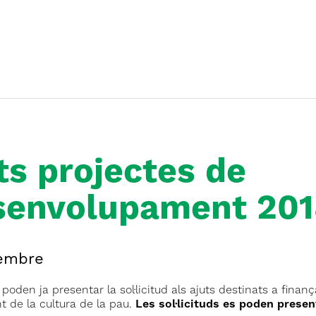
ts projectes de
esenvolupament 20
tembre
oden ja presentar la sol·licitud als ajuts destinats a finanç
t de la cultura de la pau.
Les sol·licituds es poden present