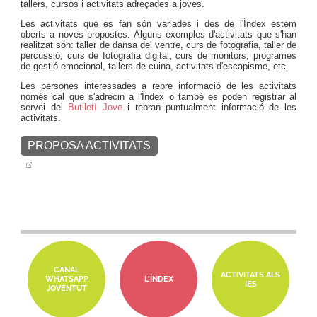
tallers, cursos i activitats adreçades a joves.
Les activitats que es fan són variades i des de l'Índex estem
oberts a noves propostes. Alguns exemples d'activitats que s'han
realitzat són: taller de dansa del ventre, curs de fotografia, taller de
percussió, curs de fotografia digital, curs de monitors, programes
de gestió emocional, tallers de cuina, activitats d'escapisme, etc.
Les persones interessades a rebre informació de les activitats
només cal que s'adrecin a l'Índex o també es poden registrar al
servei del
Butlletí Jove
i rebran puntualment informació de les
activitats.
PROPOSA ACTIVITATS
CANAL
ACTIVITATS ALS
WHATSAPP
L'ÍNDEX
IES
JOVENTUT