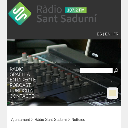
ES
|
EN
|
FR
RÀDIO
GRAELLA
EN DIRECTE
PODCAST
PUBLICITAT
CONTACTE
Ajuntament
>
Ràdio Sant Sadurní
>
Notícies