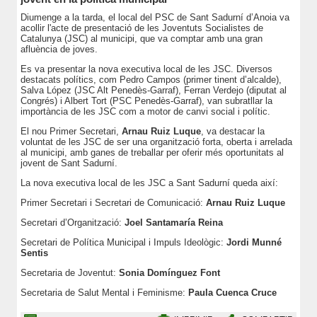
Diumenge a la tarda, el local del PSC de Sant Sadurní d’Anoia va
acollir l'acte de presentació de les Joventuts Socialistes de
Catalunya (JSC) al municipi, que va comptar amb una gran
afluència de joves.
Es va presentar la nova executiva local de les JSC. Diversos
destacats polítics, com Pedro Campos (primer tinent d’alcalde),
Salva López (JSC Alt Penedès-Garraf), Ferran Verdejo (diputat al
Congrés) i Albert Tort (PSC Penedès-Garraf), van subratllar la
importància de les JSC com a motor de canvi social i polític.
El nou Primer Secretari,
Arnau Ruiz Luque
, va destacar la
voluntat de les JSC de ser una organització forta, oberta i arrelada
al municipi, amb ganes de treballar per oferir més oportunitats al
jovent de Sant Sadurní.
La nova executiva local de les JSC a Sant Sadurní queda així:
Primer Secretari i Secretari de Comunicació:
Arnau Ruiz Luque
Secretari d’Organització:
Joel Santamaría Reina
Secretari de Política Municipal i Impuls Ideològic:
Jordi Munné
Sentis
Secretaria de Joventut:
Sonia Domínguez Font
Secretaria de Salut Mental i Feminisme:
Paula Cuenca Cruce