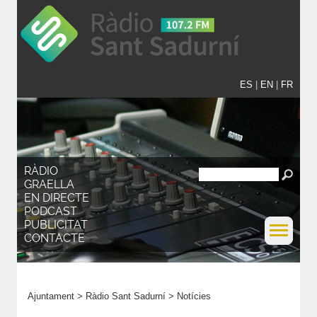
ES
|
EN
|
FR
RÀDIO
GRAELLA
EN DIRECTE
PODCAST
PUBLICITAT
CONTACTE
Ajuntament
>
Ràdio Sant Sadurní
>
Notícies