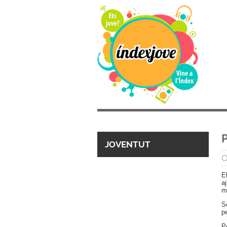
P
JOVENTUT
O
E
a
mo
S
pe
P