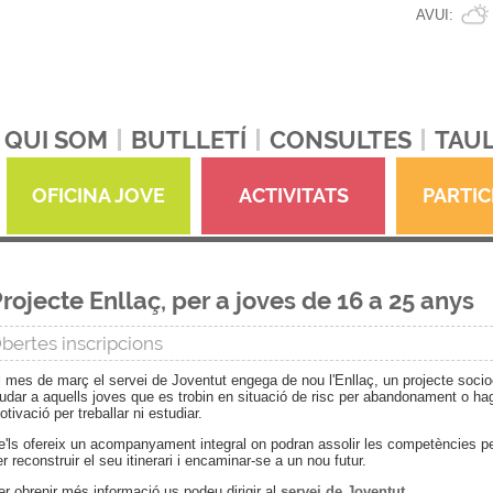
AVUI:
QUI SOM
BUTLLETÍ
CONSULTES
TAUL
OFICINA JOVE
ACTIVITATS
PARTIC
rojecte Enllaç, per a joves de 16 a 25 anys
bertes inscripcions
l mes de març el servei de Joventut engega de nou l'Enllaç, un projecte socioe
judar a aquells joves que es trobin en situació de risc per abandonament o hag
tivació per treballar ni estudiar.
e'ls ofereix un acompanyament integral on podran assolir les competències pe
r reconstruir el seu itinerari i encaminar-se a un nou futur.
er obrenir més informació us podeu dirigir al
servei de Joventut.