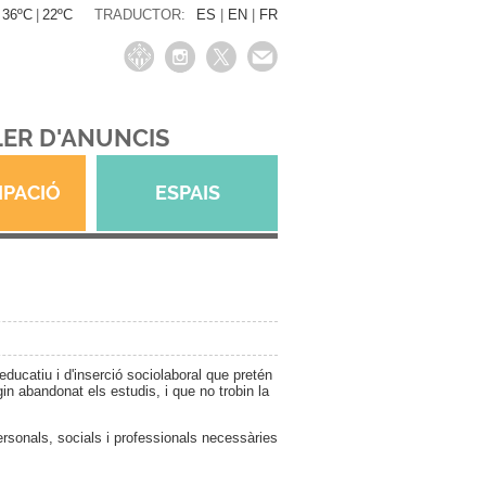
36ºC
|
22ºC
TRADUCTOR:
ES
|
EN
|
FR
ER D'ANUNCIS
IPACIÓ
ESPAIS
ducatiu i d'inserció sociolaboral que pretén
in abandonat els estudis, i que no trobin la
rsonals, socials i professionals necessàries