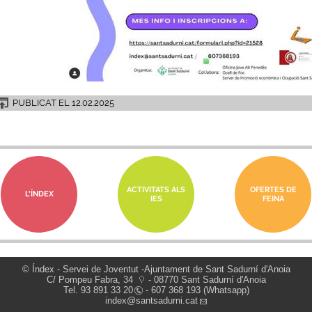
PUBLICAT EL
12.02.2025
ACTIVITATS ALS
OFERTES DE
L'ÍNDEX
IES
FEINA
© Índex - Servei de Joventut -Ajuntament de Sant Sadurní d'Anoia
C/ Pompeu Fabra, 34
- 08770 Sant Sadurní d'Anoia
Tel.
93 891 33 20
- 607 368 193 (Whatsapp)
index
@santsadurni.cat