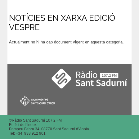
NOTÍCIES EN XARXA EDICIÓ
VESPRE
Actualment no hi ha cap document vigent en aquesta categoria.
©Ràdio Sant Sadurní 107.2 FM
Edifici de l’Índex
Pompeu Fabra 34. 08770 Sant Sadurní d’Anoia
Tel: +
34 938 912 901