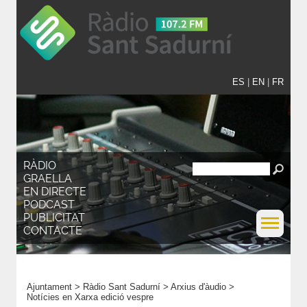
ES
|
EN
|
FR
RÀDIO
GRAELLA
EN DIRECTE
PODCAST
PUBLICITAT
CONTACTE
Ajuntament
>
Ràdio Sant Sadurní
>
Arxius d'àudio
>
Notícies en Xarxa edició vespre