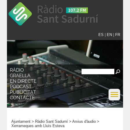
ES
|
EN
|
FR
RÀDIO
GRAELLA
EN DIRECTE
PODCAST
PUBLICITAT
CONTACTE
Ajuntament
>
Ràdio Sant Sadurní
>
Arxius d'àudio
>
Xerrameques amb Lluís Esteva