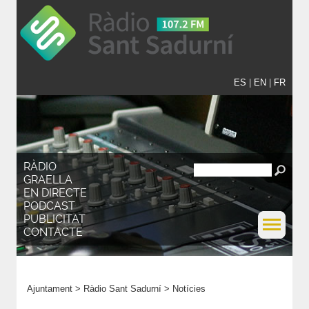
ES
|
EN
|
FR
RÀDIO
GRAELLA
EN DIRECTE
PODCAST
PUBLICITAT
CONTACTE
Ajuntament
>
Ràdio Sant Sadurní
>
Notícies