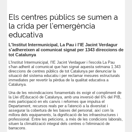
Els centres públics se sumen a
la crida per l'emergència
educativa
L'Institut Intermunicipal, La Pau i l'IE Jacint Verdagur
s'adhereixen al comunicat signat per 1343 direccions de
tot Catalunya
L'Institut Intermunicipal, l'IE Jacint Verdaguer i l'escola La Pau
s'han adherit al comunicat que han signat aquesta setmana 1.343
direccions de centres públics de tot Catalunya per denunciar la
situació del sistema educatiu i per reclamar mesures estructurals
immediates per revertir la pèrdua de la qualitat educativa a
Catalunya.
Una de les reivindicacions fonamentals és exigir el compliment de
la Llei d'Educació de Catalunya, amb una inversió del 6% del PIB,
més participació en els canvis i reformes que impulsa el
Departament, recursos reals per a l'atenció a la diversitat i
assegurar la cobertura de les baixes del personal, així com la
millora dels equipaments, la dignificació de les infraestructures i
professional. Entre les peticions, a més de les condicions laborals,
situen la climatització integral dels centres o l'eliminació de
barracons.