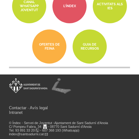
CANAL
ACTIVITATS ALS
WHATSAPP
L'ÍNDEX
IES
JOVENTUT
OFERTES DE
GUIA DE
FEINA
RECURSOS
Contactar
Avís legal
Intranet
© Índex - Servei de Joventut -Ajuntament de Sant Sadurní d'Anoia
C/ Pompeu Fabra, 34
- 08770 Sant Sadurní d'Anoia
Tel.
93 891 33 20
- 607 368 193 (Whatsapp)
index
@santsadurni.cat