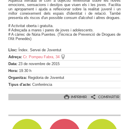
Aquesta xerrada té com a objectiu reflexionar sobre les noves
emocions, sensacions i desitjos que viuen els i les joves. Facilita
un apropament i ajuda a reflexionar sobre la realitat juvenil i un
millor coneixement dels espais d'identitat i de relació. També
presenta els riscos d'un possible consum d'alcohol i altres drogues.
# Activitat oberta i gratuïta.
# Adreçada a mares i pares de joves i adolescents.
# A càrrec de Núria Puentes. (Tècnica de Prevenció de Drogues de
l'Alt Penedès)
Lloc:
Índex. Servei de Joventut
Adreça:
Cr. Pompeu Fabra, 34
Data:
23
de
novembre
de
2015
Hora:
19.30 h
Organitza:
Regidoria de Joventut
Tipus d'acte:
Conferència
IMPRIMIR
COMPARTIR