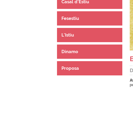
Casal d'Estiu
Fesestiu
L'Istiu
Dinamo
Proposa
D
A
p