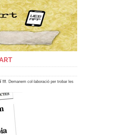
'ART
 !!!
. Demanem col·laboració per trobar les