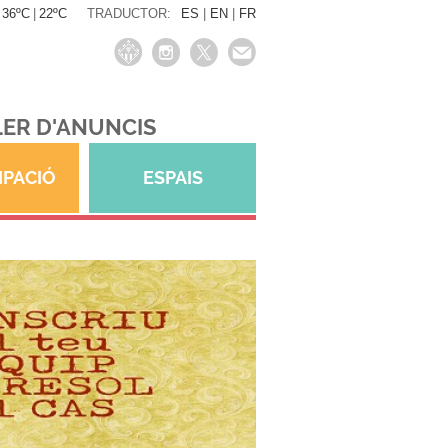
36ºC
|
22ºC
TRADUCTOR:
ES
|
EN
|
FR
ER D'ANUNCIS
IPACIÓ
ESPAIS