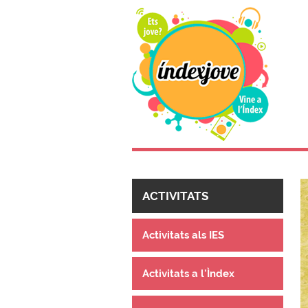
ACTIVITATS
Activitats als IES
Activitats a l'Ìndex