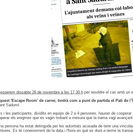
´esperem dissabte 26 de novembre a les 17.30 h
per resoldre el cas amb un e
quest 'Escape Room' de carrer, tindrà com a punt de partida el Pati de l´
ant Sadurní.
ls i les participants, dividits en equips de 2 a 4 persones, hauran de cooperar i 
uperar els enigmes que es vagin trobant a mesura que la trama vagi avançant
na persona ha estat detinguda per les autoritats acusada de tenir una vinculac
intures. Es té coneixement de la data i l'hora en què es durà a terme la transa