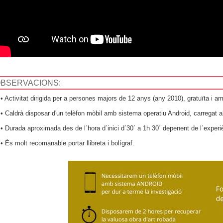
BSERVACIONS:
 Activitat dirigida per a persones majors de 12 anys (any 2010), gratuïta i am
 Caldrà disposar d'un telèfon mòbil amb sistema operatiu Android, carregat a
 Durada aproximada des de l´hora d´inici d´30´ a 1h 30´ depenent de l´experiènc
 És molt recomanable portar llibreta i bolígraf.