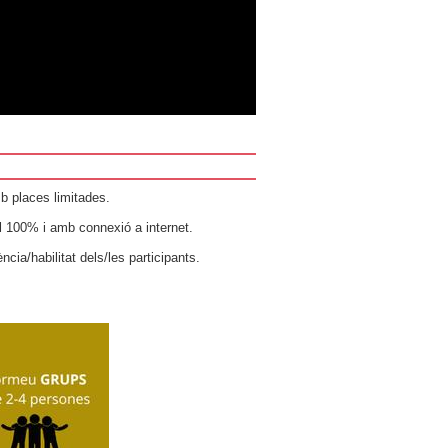
b places limitades.
l 100% i amb connexió a internet.
ia/habilitat dels/les participants.