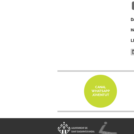
D
H
L
CANAL
WHATSAPP
JOVENTUT