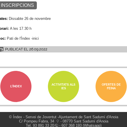
INSCRIPCIONS
ates:
Dissabte 26 de novembre
orari:
A les 17.30 h
loc:
Pati de l'Índex -inici
PUBLICAT EL
26.09.2022
ACTIVITATS ALS
OFERTES DE
L'ÍNDEX
IES
FEINA
© Índex - Servei de Joventut -Ajuntament de Sant Sadurní d'Anoia
C/ Pompeu Fabra, 34
- 08770 Sant Sadurní d'Anoia
Tel.
93 891 33 20
- 607 368 193 (Whatsapp)