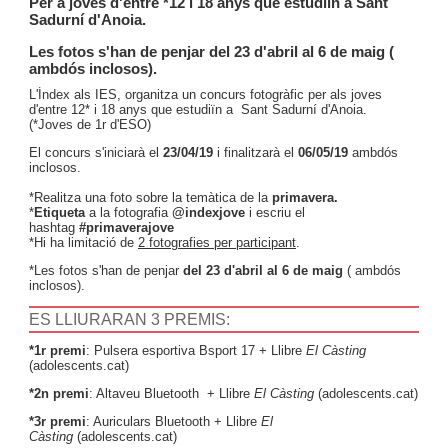
Per a joves d'entre *12 i 18 anys que estudiïn a Sant
Sadurní d'Anoia.
Les fotos s'han de penjar del 23 d'abril al 6 de maig (
ambdós inclosos).
L'Índex als IES, organitza un concurs fotogràfic per als joves
d'entre 12* i 18 anys que estudiïn a Sant Sadurní d'Anoia.
(*Joves de 1r d'ESO)
El concurs s'iniciarà el
23/04/19
i finalitzarà el
06/05/19
ambdós
inclosos.
*Realitza una foto sobre la temàtica de la
primavera.
*
Etiqueta
a la fotografia
@indexjove
i escriu el
hashtag
#primaverajove
*Hi ha limitació de
2 fotografies per participant
.
*Les fotos s'han de penjar
del 23 d'abril al 6 de maig
( ambdós
inclosos).
ES LLIURARAN 3 PREMIS:
*1r premi
: Pulsera esportiva Bsport 17 + Llibre
El Càsting
(adolescents.cat)
*2n premi
: Altaveu Bluetooth +
Llibre
El Càsting
(adolescents.cat)
*3r premi
: Auriculars Bluetooth +
Llibre
El
Càsting
(adolescents.cat)