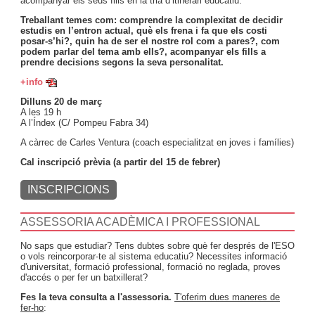
acompanyar els seus fills en la tria d’itinerari educatiu.
Treballant temes com: comprendre la complexitat de decidir
estudis en l’entron actual, què els frena i fa que els costi
posar-s’hi?, quin ha de ser el nostre rol com a pares?, com
podem parlar del tema amb ells?, acompanyar els fills a
prendre decisions segons la seva personalitat.
+info
Dilluns 20 de març
A les 19 h
A l’Índex (C/ Pompeu Fabra 34)
A càrrec de Carles Ventura (coach especialitzat en joves i famílies)
Cal inscripció prèvia (a partir del 15 de febrer)
INSCRIPCIONS
ASSESSORIA ACADÈMICA I PROFESSIONAL
No saps que estudiar? Tens dubtes sobre què fer després de l'ESO
o vols reincorporar-te al sistema educatiu? Necessites informació
d'universitat, formació professional, formació no reglada, proves
d'accés o per fer un batxillerat?
Fes la teva consulta a l'assessoria.
T'oferim dues maneres de
fer-ho
: