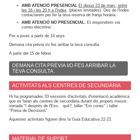
AMB ATENCIÓ PRESENCIAL
.
El dijous 23 de març, entre
les 16 i les 20 h a l'Índex
. (places limitades). Des de l'Índex
contactarem per fer la teva reserva de franja horària.
AMB ATENCIÓ NO PRESENCIAL.
Et respondrem via
correu electrònic
Per a joves a partir de 14 anys.
Demana cita prèvia i/o fes arribar la teva consulta.
A partir del 15 de febrer
DEMANA CITA PRÈVIA I/O FES ARRIBAR LA
TEVA CONSULTA.
ACTIVITATS ALS CENTRES DE SECUNDÀRIA
Hi ha programades 33 sessions d'activitats d'orientació acadèmica
que es faran als centres de secundària durant els propers mesos:
xerrada "I després de l'Eso... què?, taller "Em conec" i taller
"Presa de Decisions".
Aquestes activitats figuren dins la Guia Educativa 22-23.
MATERIAL DE SUPORT