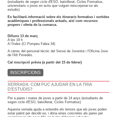
(estudiants de segon cicle d'ESO, batxillerat, Cicles Formatius,
universitaris o joves en actiu que vulguin reincorporar-se als
estudis)
Es facilitarà informació sobre els itineraris formatius i sortides
acadèmiques i professionals actuals, així com recursos
propers i oferta de la comarca.
Dilluns 13 de març
A les 19 h
A l’Índex (C/ Pompeu Fabra 34)
A càrrec del personal tècnic del Servei de Joventut i l'Oficina Jove
de l'Alt Penedès.
Cal inscripció prèvia (a partir del 15 de febrer)
INSCRIPCIONS
XERRADA: COM PUC AJUDAR EN LA TRIA
D'ESTUDIS?
Per a pares i mares de joves a partir de 14 anys (estudiants de
segon cicle d'ESO, batxillerat, Cicles Formatius)
Aquesta xerrada ajuda a entendre els temors que els joves poden
estar patint per decidir-se, i dóna eines concretes als pares per