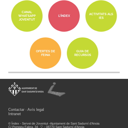
CANAL
ACTIVITATS ALS
WHATSAPP
L'ÍNDEX
IES
JOVENTUT
OFERTES DE
GUIA DE
FEINA
RECURSOS
Contactar
Avís legal
Intranet
© Índex - Servei de Joventut -Ajuntament de Sant Sadurní d'Anoia
C/ Pompeu Fabra, 34
- 08770 Sant Sadurní d'Anoia