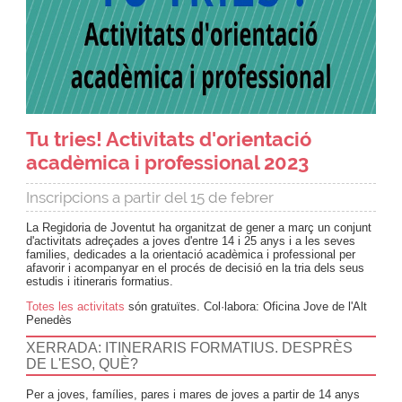
Tu tries! Activitats d'orientació
acadèmica i professional 2023
Inscripcions a partir del 15 de febrer
La Regidoria de Joventut ha organitzat de gener a març un conjunt
d'activitats adreçades a joves d'entre 14 i 25 anys i a les seves
families, dedicades a la orientació acadèmica i professional per
afavorir i acompanyar en el procés de decisió en la tria dels seus
estudis i itineraris formatius.
Totes les activitats
són gratuïtes.
Col·labora: Oficina Jove de l'Alt
Penedès
XERRADA: ITINERARIS FORMATIUS. DESPRÈS
DE L'ESO, QUÈ?
Per a joves, famílies, pares i mares de joves a partir de 14 anys