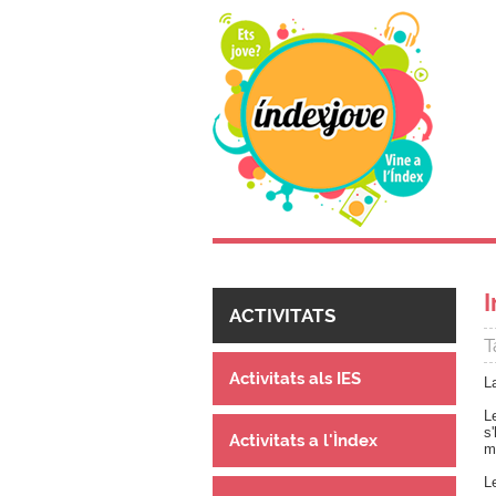
I
ACTIVITATS
T
Activitats als IES
L
L
s'
Activitats a l'Ìndex
m
L