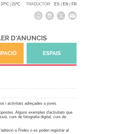
37ºC
|
21ºC
TRADUCTOR:
ES
|
EN
|
FR
ER D'ANUNCIS
IPACIÓ
ESPAIS
os i activitats adreçades a joves.
ropostes. Alguns exemples d'activitats que
ssió, curs de fotografia digital, curs de
adrecin a l'Índex o es poden registrar al