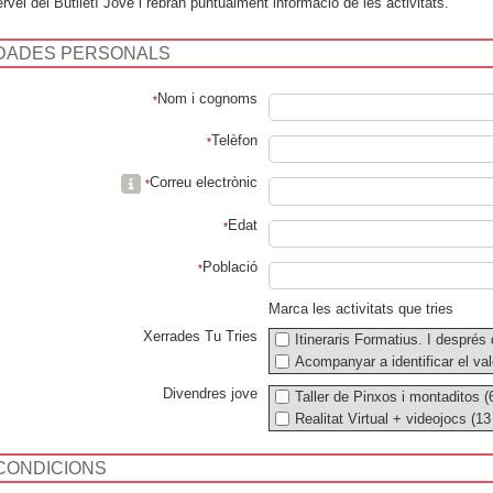
ervei del Butlletí Jove i rebran puntualment informació de les activitats.
DADES PERSONALS
Nom i cognoms
*
Telèfon
*
Correu electrònic
*
Edat
*
Població
*
Marca les activitats que tries
Xerrades Tu Tries
Itineraris Formatius. I després
Acompanyar a identificar el valo
Divendres jove
Taller de Pinxos i montaditos 
Realitat Virtual + videojocs (1
CONDICIONS