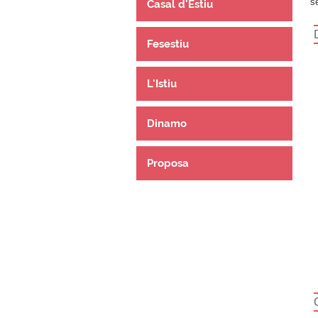
s
Casal d'Estiu
Fesestiu
L'Istiu
Dinamo
Proposa