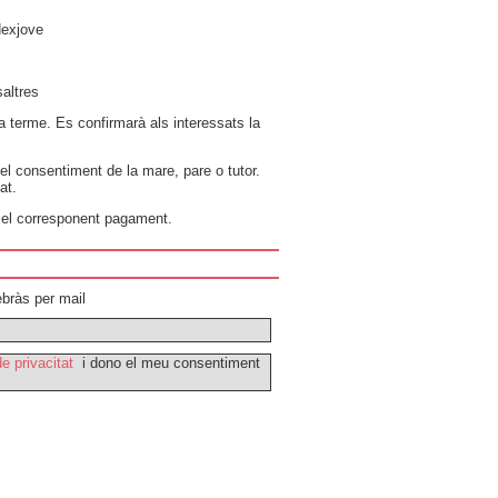
dexjove
altres
a terme. Es confirmarà als interessats la
el consentiment de la mare, pare o tutor.
at.
r el corresponent pagament.
ebràs per mail
de privacitat
i dono el meu consentiment