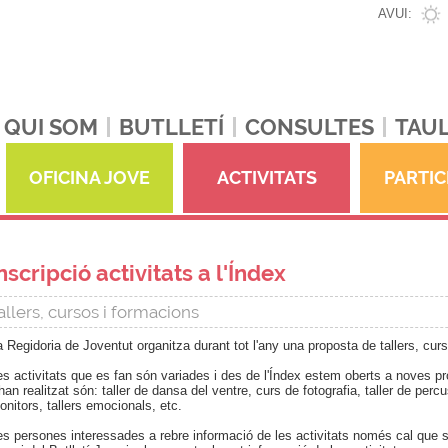
AVUI:
QUI SOM
BUTLLETÍ
CONSULTES
TAUL
OFICINA JOVE
ACTIVITATS
PARTIC
nscripció activitats a l'Índex
allers, cursos i formacions
a Regidoria de Joventut organitza durant tot l'any una proposta de tallers, curs
es activitats que es fan són variades i des de l'Índex estem oberts a noves p
han realitzat són: taller de dansa del ventre, curs de fotografia, taller de percu
onitors, tallers emocionals, etc.
es persones interessades a rebre informació de les activitats només cal que s'