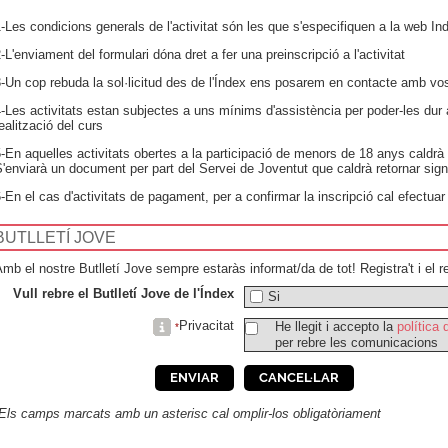
-Les condicions generals de l'activitat són les que s'especifiquen a la web In
-L'enviament del formulari dóna dret a fer una preinscripció a l'activitat
-Un cop rebuda la sol·licitud des de l'Índex ens posarem en contacte amb vos
-Les activitats estan subjectes a uns mínims d'assistència per poder-les dur 
ealització del curs
-En aquelles activitats obertes a la participació de menors de 18 anys caldrà 
'enviarà un document per part del Servei de Joventut que caldrà retornar sign
-En el cas d'activitats de pagament, per a confirmar la inscripció cal efectua
BUTLLETÍ JOVE
mb el nostre Butlletí Jove sempre estaràs informat/da de tot! Registra't i el r
Vull rebre el Butlletí Jove de l'Índex
Si
Privacitat
He llegit i accepto la
política 
*
per rebre les comunicacions
Els camps marcats amb un asterisc cal omplir-los obligatòriament