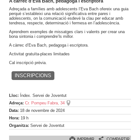
A càrrec d'Eva Bach, pedagoga i escriptora
Adreçada a famílies amb adolescents l’Eva Bach ofereix una guia
perquè s’estableixi una relació significativa entre pares i
adolescents, on la comunicació esdevé la clau per educar amb
tendresa, respecte, determinació i fermesa en l’adolescència.
Aprendrem exemples de missatges clars i valents per crear una
bona sintonia i comprendre’ls millor.
A càrrec d’Eva Bach, pedagoga i escriptora.
Activitat gratuïta-places limitades
Cal inscripció prèvia.
INSCRIPCIONS
Lloc:
Índex. Servei de Joventut
Adreça:
Cr. Pompeu Fabra, 34
Data:
18
de
novembre
de
2024
Hora:
19 h
Organitza:
Servei de Joventut
IMPRIMIR
COMPARTIR