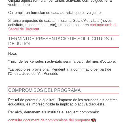
Ompliu aquest formulari per tantes activitats com vulgueu fer al
vostre centre.
Cal omplir un formulari de cada activitat que es vulgui fer.
Si teniu propostes de cara a millorar la Guia d'Activitats (noves
activitats, suggeriments, etc), us podeu posar en
contacte amb el
Servei de Joventut
TERMINI DE PRESENTACIÓ DE SOL·LICITUDS: 6
DE JULIOL
Nota:
*l'inici de les xerrades i activitats seran a partir del mes d'octubre.
*La petició és provisional. Pendent a la confirmació per part de
l'Oficina Jove de l'Alt Penedès
COMPROMISOS DEL PROGRAMA
Per tal de garantir la qualitat i l'impacte de les xerrades als centres
educatius, és imprescindible la implicació activa d'aquests.
Per això, demanem als instituts el següent compromís:
consulta document de compromisos del programa