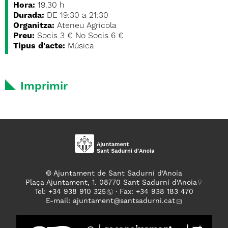
Hora:
19.30 h
Durada:
DE 19:30 a 21:30
Organitza:
Ateneu Agrícola
Preu:
Socis 3 € No Socis 6 €
Tipus d'acte:
Música
Imprimir
© Ajuntament de Sant Sadurní d'Anoia
Plaça Ajuntament, 1. 08770 Sant Sadurní d'Anoia
Tel: +
34 938 910 325
· Fax: +34 938 183 470
E-mail:
ajuntament
@santsadurni.cat