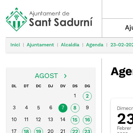
Aj
Inici
|
Ajuntament
|
Alcaldia
|
Agenda
|
23-02-20
Age
AGOST
DL
DT
DC
DJ
DV
DS
DG
1
2
3
4
5
6
7
9
8
Dimecr
2
10
11
12
13
14
15
16
Febrer
17
20
21
18
19
22
23