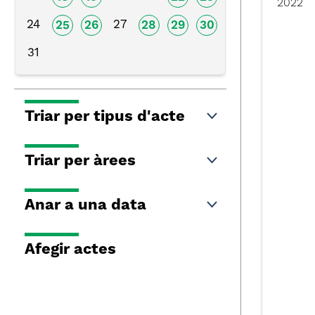
2022
24
27
25
26
28
29
30
31
Triar per tipus d'acte
Triar per àrees
Anar a una data
Afegir actes