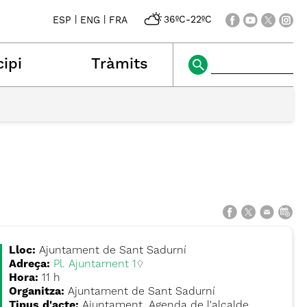
|
|
36ºC
-
22ºC
ESP
ENG
FRA
ipi
Tràmits
Lloc:
Ajuntament de Sant Sadurní
Adreça:
Pl. Ajuntament 1
Hora:
11 h
Organitza:
Ajuntament de Sant Sadurní
Tipus d'acte:
Ajuntament, Agenda de l'alcalde