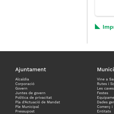
Imp
Ajuntament
Munici
Alcaldia
Vine a Sa
Corporació
Rutes i ll
Govern
Les caves
Juntes de govern
Festes
Política de privacitat
Equipame
Pla d'Actuació de Mandat
Dades gen
Ple Municipal
Comerç i
Pressupost
Entitats