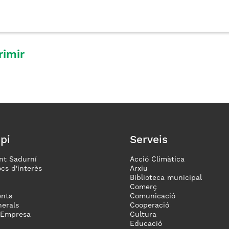
rimir
pi
Serveis
nt Sadurní
Acció Climàtica
ocs d'interès
Arxiu
Biblioteca municipal
Comerç
nts
Comunicació
erals
Cooperació
 Empresa
Cultura
Educació