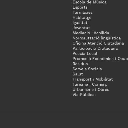
Escola de Música
Esports
Farmàcies
Habitatge
Igualtat
Joventut
Mediació i Acollida
Normalització lingüística
Oficina Atenció Ciutadana
Participació Ciutadana
Policia Local
Promoció Econòmica i Ocup
Residus
Serveis Socials
Salut
Transport i Mobilitat
Turisme i Comerç
Urbanisme i Obres
Via Pública