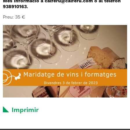
Més informació a calferu@calferu.com o al telèfon
938910163.
Preu: 35 €
Imprimir