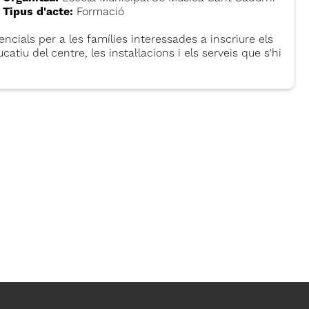
Tipus d'acte:
Formació
ncials per a les famílies interessades a inscriure els
catiu del centre, les instal·lacions i els serveis que s'hi