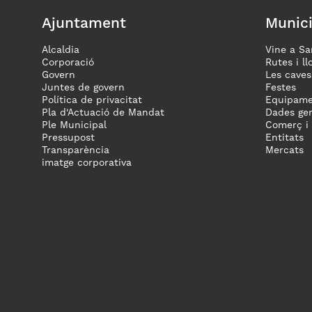
Ajuntament
Munici
Alcaldia
Vine a Sa
Corporació
Rutes i ll
Govern
Les caves
Juntes de govern
Festes
Política de privacitat
Equipame
Pla d'Actuació de Mandat
Dades gen
Ple Municipal
Comerç i
Pressupost
Entitats
Transparència
Mercats
imatge corporativa