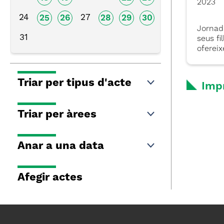
2023
24
27
25
26
28
29
30
Jornada
31
seus fi
ofereix
Triar per tipus d'acte
Imp
Triar per àrees
Anar a una data
Afegir actes