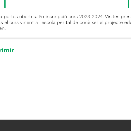
 portes obertes. Preinscripció curs 2023-2024. Visites prese
lls el curs vinent a l'escola per tal de conèixer el projecte edu
en.
rimir