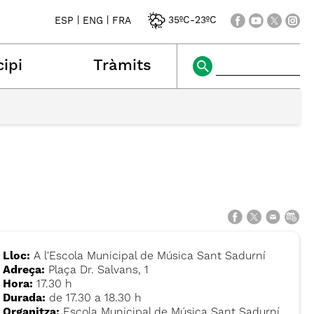
|
|
35ºC
-
23ºC
ESP
ENG
FRA
ipi
Tràmits
Lloc:
A l'Escola Municipal de Música Sant Sadurní
Adreça:
Plaça Dr. Salvans, 1
Hora:
17.30 h
Durada:
de 17.30 a 18.30 h
Organitza:
Escola Municipal de Música Sant Sadurní