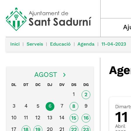
Aj
Inici
|
Serveis
|
Educació
|
Agenda
|
11-04-2023
Age
AGOST
DL
DT
DC
DJ
DV
DS
DG
1
2
3
4
5
6
7
9
8
Dimart
11
10
11
12
13
14
15
16
Abril
17
20
21
18
19
22
23