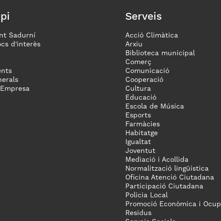
pi
Serveis
nt Sadurní
Acció Climàtica
ocs d'interès
Arxiu
Biblioteca municipal
Comerç
nts
Comunicació
erals
Cooperació
 Empresa
Cultura
Educació
Escola de Música
Esports
Farmàcies
Habitatge
Igualtat
Joventut
Mediació i Acollida
Normalització lingüística
Oficina Atenció Ciutadana
Participació Ciutadana
Policia Local
Promoció Econòmica i Ocup
Residus