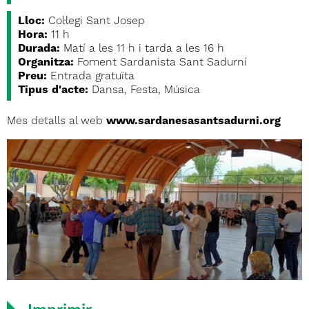
Lloc:
Col·legi Sant Josep
Hora:
11 h
Durada:
Matí a les 11 h i tarda a les 16 h
Organitza:
Foment Sardanista Sant Sadurní
Preu:
Entrada gratuïta
Tipus d'acte:
Dansa, Festa, Música
Mes detalls al web
www.sardanesasantsadurni.org