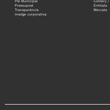
Ple Municipal
Comerç i
Pressupost
Entitats
Transparència
Mercats
imatge corporativa