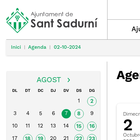
Aj
Inici
|
Agenda
|
02-10-2024
Age
AGOST
DL
DT
DC
DJ
DV
DS
DG
1
2
3
4
5
6
7
9
8
Dimecr
2
10
11
12
13
14
15
16
Octubr
17
20
21
18
19
22
23