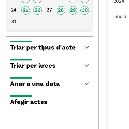
2024
24
27
25
26
28
29
30
Fins a
31
Triar per tipus d'acte
Triar per àrees
Anar a una data
Afegir actes