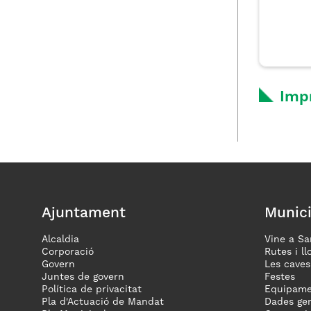
Imp
Ajuntament
Munici
Alcaldia
Vine a Sa
Corporació
Rutes i ll
Govern
Les caves
Juntes de govern
Festes
Política de privacitat
Equipame
Pla d'Actuació de Mandat
Dades gen