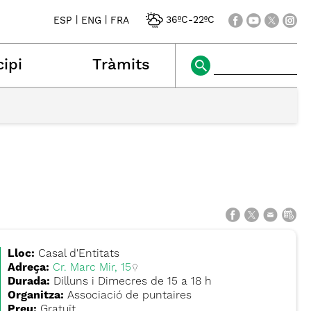
|
|
36ºC
-
22ºC
ESP
ENG
FRA
ipi
Tràmits
Lloc:
Casal d'Entitats
Adreça:
Cr. Marc Mir, 15
Durada:
Dilluns i Dimecres de 15 a 18 h
Organitza:
Associació de puntaires
Preu:
Gratuït