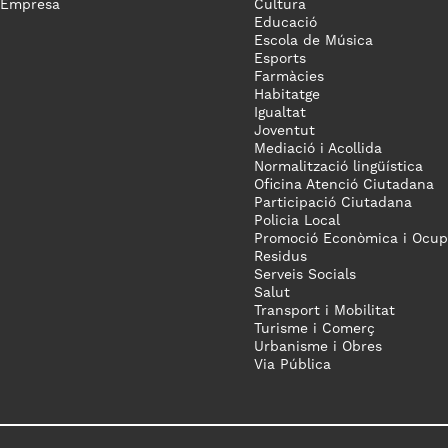
 Empresa
Cultura
Educació
Escola de Música
Esports
Farmàcies
Habitatge
Igualtat
Joventut
Mediació i Acollida
Normalització lingüística
Oficina Atenció Ciutadana
Participació Ciutadana
Policia Local
Promoció Econòmica i Ocup
Residus
Serveis Socials
Salut
Transport i Mobilitat
Turisme i Comerç
Urbanisme i Obres
Via Pública