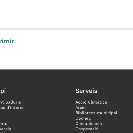
rimir
pi
Serveis
nt Sadurní
Acció Climàtica
ocs d'interès
Arxiu
Biblioteca municipal
Comerç
nts
Comunicació
erals
Cooperació