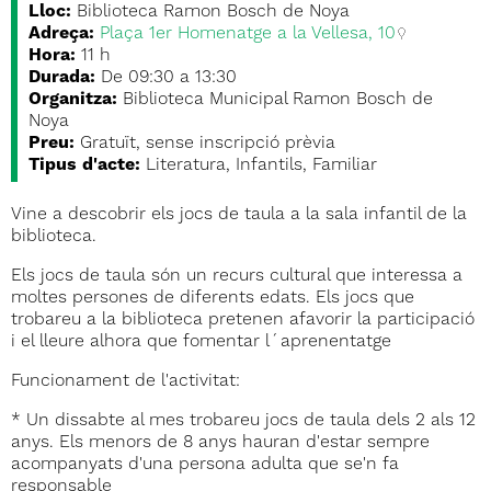
Lloc:
Biblioteca Ramon Bosch de Noya
Adreça:
Plaça 1er Homenatge a la Vellesa, 10
Hora:
11 h
Durada:
De 09:30 a 13:30
Organitza:
Biblioteca Municipal Ramon Bosch de
Noya
Preu:
Gratuït, sense inscripció prèvia
Tipus d'acte:
Literatura, Infantils, Familiar
Vine a descobrir els jocs de taula a la sala infantil de la
biblioteca.
Els jocs de taula són un recurs cultural que interessa a
moltes persones de diferents edats. Els jocs que
trobareu a la biblioteca pretenen afavorir la participació
i el lleure alhora que fomentar l´aprenentatge
Funcionament de l'activitat:
* Un dissabte al mes trobareu jocs de taula dels 2 als 12
anys. Els menors de 8 anys hauran d'estar sempre
acompanyats d'una persona adulta que se'n fa
responsable