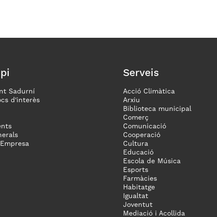
pi
Serveis
nt Sadurní
Acció Climàtica
ocs d'interès
Arxiu
Biblioteca municipal
Comerç
nts
Comunicació
erals
Cooperació
 Empresa
Cultura
Educació
Escola de Música
Esports
Farmàcies
Habitatge
Igualtat
Joventut
Mediació i Acollida