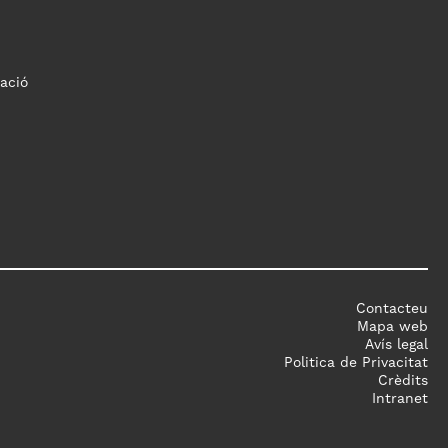
ació
Contacteu
Mapa web
Avís legal
Politica de Privacitat
Crèdits
Intranet