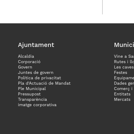
Ajuntament
Munici
Alcaldia
Vine a Sa
Corporació
Rutes i ll
Govern
Les caves
Juntes de govern
Festes
Política de privacitat
Equipame
Pla d'Actuació de Mandat
Dades gen
Ple Municipal
Comerç i
Pressupost
Entitats
Transparència
Mercats
imatge corporativa