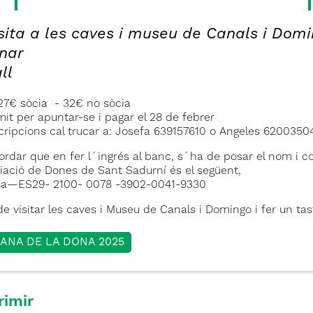
sita a les caves i museu de Canals i Dom
nar
ll
 27€ sòcia - 32€ no sòcia
mit per apuntar-se i pagar el 28 de febrer
cripcions cal trucar a: Josefa 639157610 o Angeles 6200350
ordar que en fer l´ingrés al banc, s´ha de posar el nom i 
iació de Dones de Sant Sadurní és el següent,
xa—ES29- 2100- 0078 -3902-0041-9330
e visitar les caves i Museu de Canals i Domingo i fer un ta
ANA DE LA DONA 2025
rimir