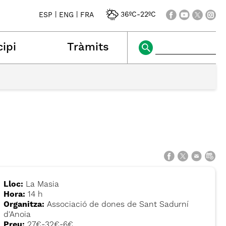
|
|
36ºC
-
22ºC
ESP
ENG
FRA
ipi
Tràmits
Lloc:
La Masia
Hora:
14 h
Organitza:
Associació de dones de Sant Sadurní
d'Anoia
Preu:
27€-32€-6€