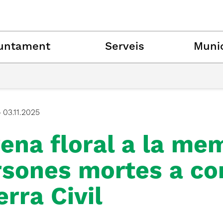
untament
Serveis
Munic
ó
03.11.2025
ena floral a la me
rsones mortes a co
rra Civil