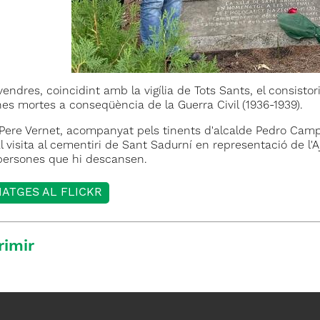
endres, coincidint amb la vigília de Tots Sants, el consisto
nes mortes a conseqüència de la Guerra Civil (1936-1939).
, Pere Vernet, acompanyat pels tinents d'alcalde Pedro Camp
al visita al cementiri de Sant Sadurní en representació de
 persones que hi descansen.
MATGES AL FLICKR
rimir