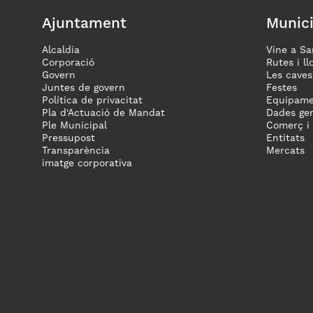
Ajuntament
Munici
Alcaldia
Vine a Sa
Corporació
Rutes i ll
Govern
Les caves
Juntes de govern
Festes
Política de privacitat
Equipame
Pla d'Actuació de Mandat
Dades gen
Ple Municipal
Comerç i
Pressupost
Entitats
Transparència
Mercats
imatge corporativa