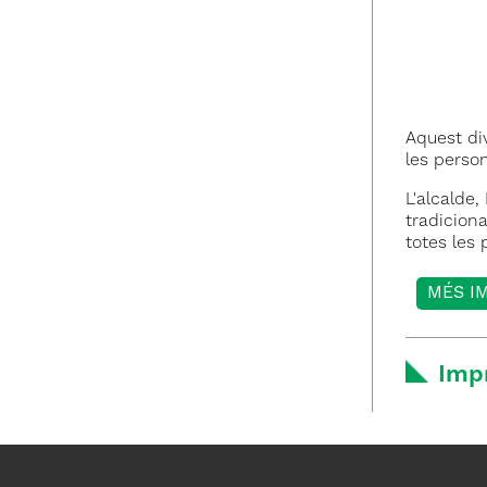
Aquest div
les perso
L'alcalde
tradicion
totes les
MÉS I
Imp