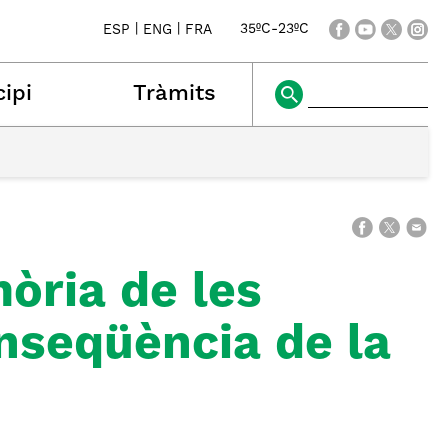
|
|
35ºC
-
23ºC
ESP
ENG
FRA
ipi
Tràmits
mòria de les
nseqüència de la