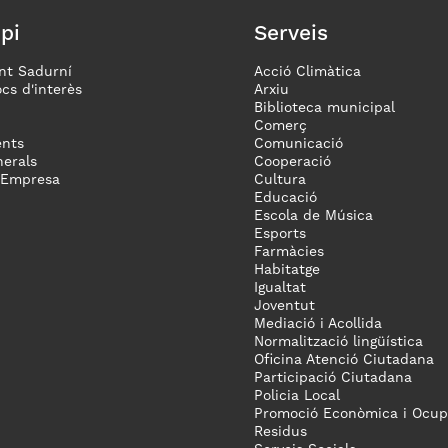
pi
Serveis
nt Sadurní
Acció Climàtica
ocs d'interès
Arxiu
Biblioteca municipal
Comerç
nts
Comunicació
erals
Cooperació
 Empresa
Cultura
Educació
Escola de Música
Esports
Farmàcies
Habitatge
Igualtat
Joventut
Mediació i Acollida
Normalització lingüística
Oficina Atenció Ciutadana
Participació Ciutadana
Policia Local
Promoció Econòmica i Ocup
Residus